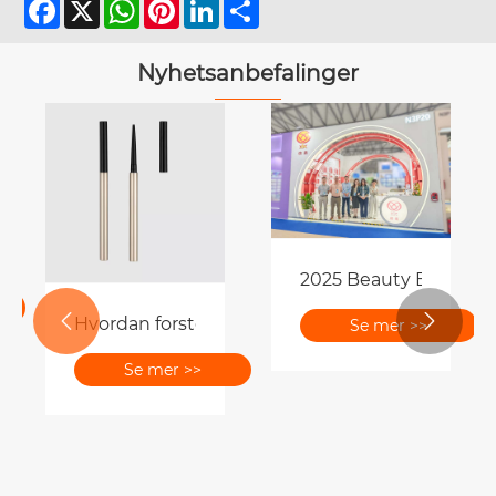
Facebook
X
WhatsApp
Pinterest
LinkedIn
Share
Nyhetsanbefalinger
nde å møte deg på et av Asias største skjønnhetshendel
2025 Beauty Expo konk


Hvordan forsterker Eyeliner Gel Pen Emballasj
Se mer >>
Se mer >>