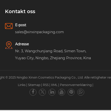
Kontakt oss
E-post
sales@xinxinpackaging.com
Adresse
Nr. 3, Wangchunjiang Road, Simen Town,
Yuyao City, Ningbo, Zhejiang Province, Kina
ght © 2025 Ningbo Xinxin Cosmetics Packaging Co., Ltd. Alle rettigheter res
Links
|
Sitemap
|
RSS
|
XML
|
Personvernerklæring
|